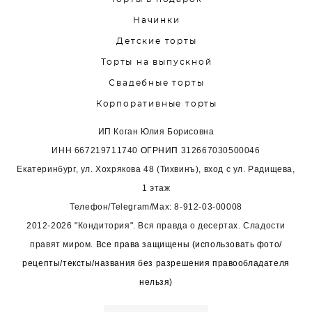
Начинки
Детские торты
Торты на выпускной
Свадебные торты
Корпоративные торты
ИП Коган Юлия Борисовна
ИНН
667219711740
ОГРНИП
312667030500046
Екатеринбург, ул. Хохрякова 48 (Тихвинъ), вход с ул. Радищева,
1 этаж
Телефон/Telegram/Max:
8-912-03-00008
2012-2026 "Кондитория". Вся правда о десертах. Сладости
правят миром.
Все права защищены (использовать фото/
рецепты/тексты/названия без разрешения правообладателя
нельзя)