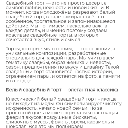
Свадебный торт — это не просто десерт, а
символ любви, нежности и новой жизни. В
момент, когда молодожёны разрезают белый
свадебный торт, в зале замирает всё: это
особенное, трогательное и запоминающееся
действие. Мы понимаем, насколько важна
каждая деталь, и именно поэтому создаём
красивые свадебные торты, в которых
сочетается вкус, стиль и смысл.
Торты, которые мы готовим, — это не копии, а
уникальные композиции, разработанные
специально для каждой пары. Мы учитываем
тематику свадьбы, образ жениха и невесты,
сезон, предпочтения по вкусу и дизайну. Такой
свадебный торт становится частью истории,
отражением пары, и остаётся на фото, в памяти
и в сердце.
Белый свадебный торт — элегантная классика
Классический белый свадебный торт никогда
не выходит из моды. Он символизирует чистоту,
искренность, начало новой семьи. Но за
простотой цвета может скрываться настоящая
феерия вкусов: воздушные бисквиты,
сливочные муссы, фрукты, орехи, карамель и
шоколад. Всё это мы подбираем