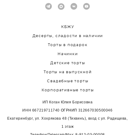
КБЖУ
Десерты, сладости в наличии
Торты в подарок
Начинки
Детские торты
Торты на выпускной
Свадебные торты
Корпоративные торты
ИП Коган Юлия Борисовна
ИНН
667219711740
ОГРНИП
312667030500046
Екатеринбург, ул. Хохрякова 48 (Тихвинъ), вход с ул. Радищева,
1 этаж
Телефон/Telegram/Max:
8-912-03-00008