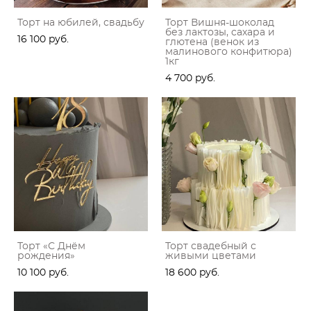
Торт на юбилей, свадьбу
Торт Вишня-шоколад
без лактозы, cахара и
16 100 pуб.
глютена (венок из
малинового конфитюра)
1кг
4 700 pуб.
Торт «С Днём
Торт свадебный с
рождения»
живыми цветами
10 100 pуб.
18 600 pуб.