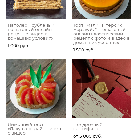
Наполеон рубленый -
Торт "Малина-персик-
пошаговый онлайн
маракуйя"- пошаговый
рецепт с видео в
онлайн классический
домашних условиях
рецепт с фото и видео в
домашних условиях
1 000 pуб.
1 500 pуб.
Лимонный тарт
Подарочный
«Дакуаз» онлайн рецепт
сертификат
с видео
от 3 000 pуб.