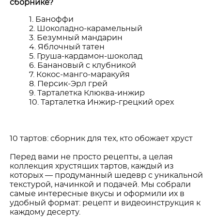
сборнике?
Баноффи
Шоколадно-карамельный
Безумный мандарин
Яблочный татен
Груша-кардамон-шоколад
Банановый с клубникой
Кокос-манго-маракуйя
Персик-Эрл грей
Тарталетка Клюква-инжир
Тарталетка Инжир-грецкий орех
10 тартов: сборник для тех, кто обожает хруст
Перед вами не просто рецепты, а целая
коллекция хрустящих тартов, каждый из
которых — продуманный шедевр с уникальной
текстурой, начинкой и подачей. Мы собрали
самые интересные вкусы и оформили их в
удобный формат: рецепт и видеоинструкция к
каждому десерту.