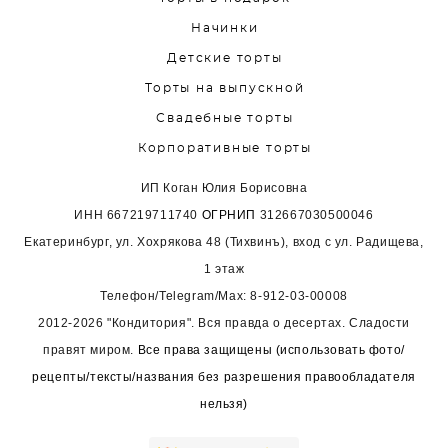
Начинки
Детские торты
Торты на выпускной
Свадебные торты
Корпоративные торты
ИП Коган Юлия Борисовна
ИНН
667219711740
ОГРНИП
312667030500046
Екатеринбург, ул. Хохрякова 48 (Тихвинъ), вход с ул. Радищева,
1 этаж
Телефон/Telegram/Max:
8-912-03-00008
2012-2026 "Кондитория". Вся правда о десертах. Сладости
правят миром.
Все права защищены (использовать фото/
рецепты/тексты/названия без разрешения правообладателя
нельзя)