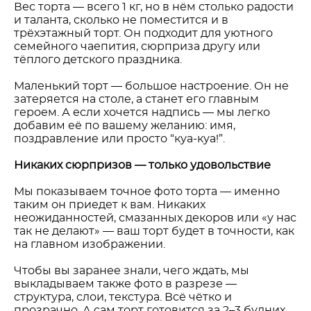
Вес торта — всего 1 кг, но в нём столько радости
и таланта, сколько не поместится и в
трёхэтажный торт. Он подходит для уютного
семейного чаепития, сюрприза другу или
тёплого детского праздника.
Маленький торт — большое настроение. Он не
затеряется на столе, а станет его главным
героем. А если хочется надпись — мы легко
добавим её по вашему желанию: имя,
поздравление или просто “куа-куа!”.
Никаких сюрпризов — только удовольствие
Мы показываем точное фото торта — именно
таким он приедет к вам. Никаких
неожиданностей, смазанных декоров или «у нас
так не делают» — ваш торт будет в точности, как
на главном изображении.
Чтобы вы заранее знали, чего ждать, мы
выкладываем также фото в разрезе —
структура, слои, текстура. Всё чётко и
прозрачно. А сам торт готовится за 2–3 будних