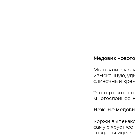
Медовик нового
Мы взяли класс
изысканную, уд
сливочный крем,
Это торт, котор
многослойнее. Н
Нежные медовые
Коржи выпекаютс
самую хрусткос
создавая идеаль