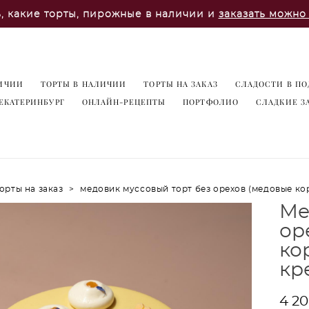
ь, какие торты, пирожные в наличии и
заказать можно 
ИЧИИ
ТОРТЫ В НАЛИЧИИ
ТОРТЫ НА ЗАКАЗ
СЛАДОСТИ В ПО
ЕКАТЕРИНБУРГ
ОНЛАЙН-РЕЦЕПТЫ
ПОРТФОЛИО
СЛАДКИЕ З
орты на заказ
>
медовик муссовый торт без орехов (медовые к
Ме
ор
ко
кр
4 20