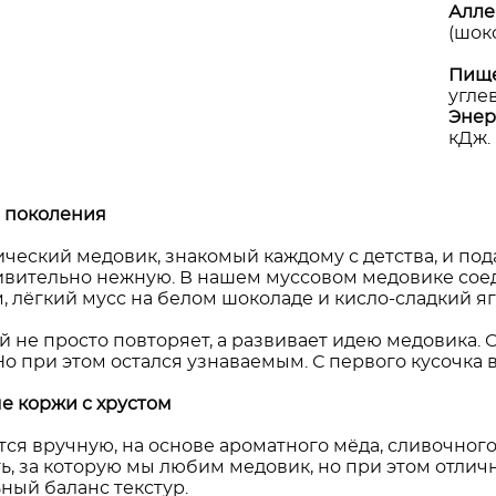
Алле
(шоко
Пище
углев
Энер
кДж.
 поколения
ический медовик, знакомый каждому с детства, и п
ивительно нежную. В нашем муссовом медовике сое
 лёгкий мусс на белом шоколаде и кисло-сладкий яг
ый не просто повторяет, а развивает идею медовика.
о при этом остался узнаваемым. С первого кусочка вы 
 коржи с хрустом
я вручную, на основе ароматного мёда, сливочного 
ть, за которую мы любим медовик, но при этом отли
ный баланс текстур.