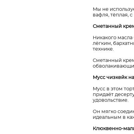
Мы не используе
вафля, тёплая, 
Сметанный крем,
Никакого масла 
лёгким, бархатн
технике.
Сметанный крем 
обволакивающий
Мусс чизкейк н
Мусс в этом тор
придаёт десерту
удовольствие.
Он мягко соедин
идеальным в каж
Клюквенно-мали