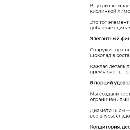
Внутри скрывае
кислинкой лимон
Это тот элемент
добавляет дина
Элегантный фин
Снаружи торт по
шоколад в соста
Каждая деталь д
время очень по
8 порций удово
Мы создали торт
ограничениями в
Диаметр 16 см —
все вкусы: слад
Кондитория: де