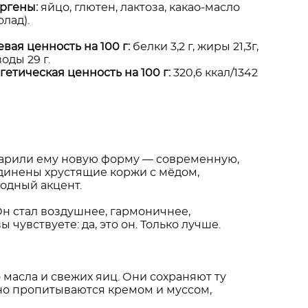
ргены:
яйцо, глютен, лактоза, какао-масло
лад).
вая ценность на 100 г:
белки 3,2 г, жиры 21,3г,
оды 29 г.
гетическая ценность на 100 г:
320,6 ккал/1342
одарили ему новую форму — современную,
динены хрустящие коржи с мёдом,
одный акцент.
 Он стал воздушнее, гармоничнее,
чувствуете: да, это он. Только лучше.
масла и свежих яиц. Они сохраняют ту
чно пропитываются кремом и муссом,