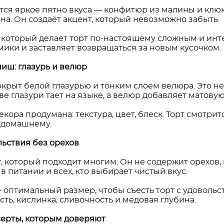
тся яркое пятно вкуса — конфитюр из малины и клюк
а. Он создаёт акцент, который невозможно забыть.
, который делает торт по-настоящему сложным и ин
мики и заставляет возвращаться за новым кусочком.
иш: глазурь и велюр
крыт белой глазурью и тонким слоем велюра. Это не
ве глазури тает на языке, а велюр добавляет матову
екора продумана: текстура, цвет, блеск. Торт смотри
-домашнему.
льствия без орехов
, который подходит многим. Он не содержит орехов,
 питании и всех, кто выбирает чистый вкус.
 оптимальный размер, чтобы съесть торт с удовольс
ость, кислинка, сливочность и медовая глубина.
серты, которым доверяют