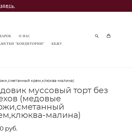
здесь.
ДАРОК
О НАС
АМЕТКИ "КОНДИТОРИИ"
КБЖУ
оржи,сметанный крем,клюква-малина)
довик муссовый торт без
ехов (медовые
ржи,сметанный
ем,клюква-малина)
0 pуб.