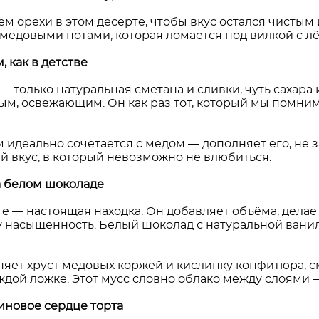
м орехи в этом десерте, чтобы вкус остался чистым
с медовыми нотами, которая ломается под вилкой с л
 как в детстве
— только натуральная сметана и сливки, чуть сахара
ым, освежающим. Он как раз тот, который мы помним
идеально сочетается с медом — дополняет его, не з
 вкус, в который невозможно не влюбиться.
а белом шоколаде
те — настоящая находка. Он добавляет объёма, делае
 насыщенность. Белый шоколад с натуральной ванил
яет хруст медовых коржей и кислинку конфитюра, см
дой ложке. Этот мусс словно облако между слоями 
новое сердце торта