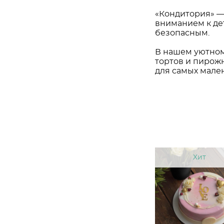
«Кондитория» — 
вниманием к дет
безопасным.
В нашем уютном
тортов и пирожн
для самых мален
Хит