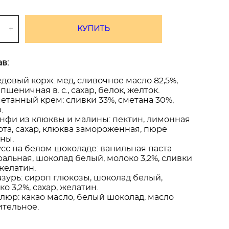
КУПИТЬ
в:
довый корж: мед, сливочное масло 82,5%,
пшеничная в. с., сахар, белок, желток.
етанный крем: сливки 33%, сметана 30%,
.
нфи из клюквы и малины: пектин, лимонная
ота, сахар, клюква замороженная, пюре
ны.
сс на белом шоколаде: ванильная паста
ральная, шоколад белый, молоко 3,2%, сливки
 желатин.
азурь: сироп глюкозы, шоколад белый,
о 3,2%, сахар, желатин.
люр: какао масло, белый шоколад, масло
ительное.