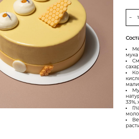
Соста
Ме
мука 
См
сахар
Ко
кисл
мали
Му
нату
33%,
Гл
молок
Ве
раст