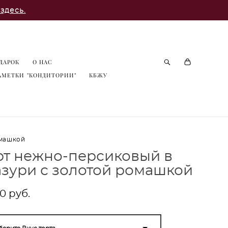
здесь.
ДАРОК
О НАС
АМЕТКИ "КОНДИТОРИИ"
КБЖУ
омашкой
рт нежно-персиковый в
азури с золотой ромашкой
0 pуб.