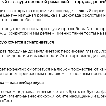
ый в глазури с золотой ромашкой — торт, созданный
дит как открытка в креме и шоколаде. Нежный перси
акцент — изящная ромашка из шоколада с золотым на
то-то важное без слов.
 про утонченность, про вкус и про любовь. Это не пр
у. В Кондитории мы делаем именно такие торты на з
орую хочется всматриваться
рта продуман до миллиметра: персиковая глазурь ло
 нарядности и изысканности. Этот торт выглядит так
дет эффектно смотреться на любом торжестве: от к
 он станет прекрасным подарком — с нежным посыл
а — ваш выбор вкуса
делаем под заказ, и вы можете выбрать любую из фи
дёт «Манго-ананас-кокос». Любите насыщенный шоко
«Тео».