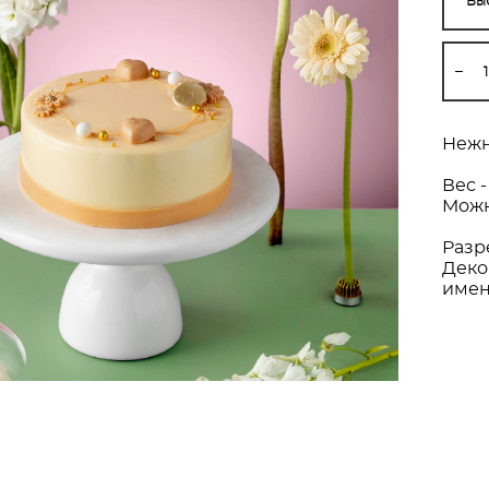
Выб
Нежн
Вес - 
Можн
Разр
Деко
имен