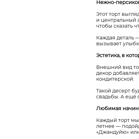
Нежно-персиков
Этот торт выгля
и центральный 
чтобы сказать ч
Каждая деталь —
вызывает улыбк
Эстетика, в кот
Внешний вид то
декор добавляет
кондитерской.
Такой десерт бу
свадьбы. А ещё
Любимая начинк
Каждый торт мы 
летнее — подой
«Джандуйю» или 