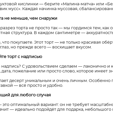
руктовой кислинки — берите «Малина-матча» или «Бе
вик мусс». Каждая начинка муссовая, сбалансирован
та не меньше, чем снаружи
азрез торта не просто так — мы гордимся тем, как 
итная структура. В каждом сантиметре — аккуратнос
, что покупаете. Этот торт — не только красивая об
 глаз, но прежде всего — восхищает вкусом.
те торт с надписью
 надпись? С удовольствием сделаем — лаконично и кр
 дата, пожелание или просто слово, которое имеет з
лает десерт уникальным и очень личным. Особенно п
авкой — всё просто и удобно.
ящий для любого случая
 — это оптимальный вариант: он не требует масштабног
начит — идеально подойдёт для подарка, небольшого